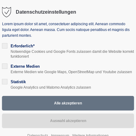
Datenschutzeinstellungen
Lorem ipsum dolor sit amet, consectetuer adipiscing elit. Aenean commodo
ligula eget dolor. Aenean massa. Cum sociis natoque penatibus et magnis dis
parturient montes.
uns
Seminarhaus
Projekte
Aktuelles
Erforderlich*
Notwendige Cookies und Google Fonts zulassen damit die Website korrekt
funktioniert
Externe Medien
Externe Medien wie Google Maps, OpenStreetMap und Youtube zulassen
onen - Kampanien un
Statistik
Google Analytics und Matomo Analytics zulassen
chichte und Kultur 0
Datenschutz
Impressum
Weitere Informationen