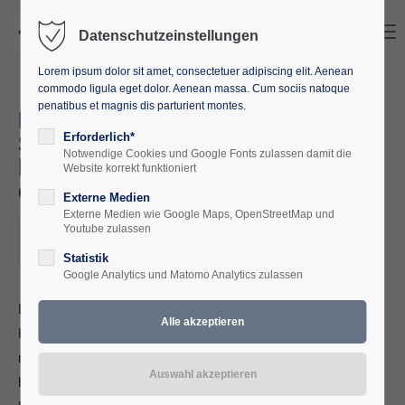
Search
Menu
Datenschutzeinstellungen
Lorem ipsum dolor sit amet, consectetuer adipiscing elit. Aenean
commodo ligula eget dolor. Aenean massa. Cum sociis natoque
penatibus et magnis dis parturient montes.
Europa der Regionen:
Studienreise durch das
Erforderlich*
Notwendige Cookies und Google Fonts zulassen damit die
historische Hinterpommern und
Website korrekt funktioniert
die Neumark 21.04 - 26.04.2024
Externe Medien
Externe Medien wie Google Maps, OpenStreetMap und
2024-04-21
Youtube zulassen
ORT: POLEN
Statistik
Google Analytics und Matomo Analytics zulassen
Die sich östlich der Oder erstreckenden Regionen
Hinterpommern und die südlich angrenzende Neumark sind
mit ihrer reichen Kulturgeschichte für viele Kulturreisende
häufig noch weitgehend eine „terra incognita“. Wäh-rend es im