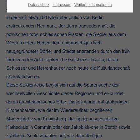
Norden die Herzöge des Greifengeschlechts waren, die seit
Datenschutz
Impressum
Weitere Informationen
dem 12. Jahrhundert deutsche Kolo-nisten anzogen, waren es
in der sich etwa 100 Kilometer östlich von Berlin
erstreckenden Neumark, der „terra transoderana“, die
polnischen bzw. schlesischen Piasten, die Siedler aus dem
Westen riefen. Neben dem engmaschigen Netz
neugegründeter Dörfer und Städte entstanden durch den früh
formierenden Adel zahlrei-che Gutsherrschaften, deren
Schlösser und Herrenhäuser noch heute die Kulturlandschaft
charakterisieren.
Diese Studienreise begibt sich auf die Spurensuche der
wechselvollen Geschichte dieser Regionen und er-kundet
deren architektonisches Erbe. Dieses wartet mit großartigen
Kirchenbauten, wie der im Wiederaufbau begriffenen
Marienkirche von Königsberg, der üppig ausgestatteten
Kathedrale in Cammin oder der Jakobikir-che in Stettin sowie
zahllosen Schlossbauten auf, wie dem dortigen