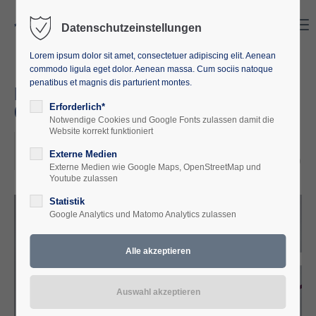
Search
Menu
Datenschutzeinstellungen
Lorem ipsum dolor sit amet, consectetuer adipiscing elit. Aenean
commodo ligula eget dolor. Aenean massa. Cum sociis natoque
penatibus et magnis dis parturient montes.
FELDENKRAIS - METHODE
08.11. - 10.11.2024
Erforderlich*
Notwendige Cookies und Google Fonts zulassen damit die
Website korrekt funktioniert
2024-11-08, 18:00
Externe Medien
ORT: EUROPÄISCHE AKADEMIE M-V, WAREN (MÜRITZ)
Externe Medien wie Google Maps, OpenStreetMap und
Youtube zulassen
Statistik
Google Analytics und Matomo Analytics zulassen