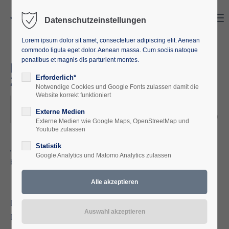
Search
Menu
Datenschutzeinstellungen
Lorem ipsum dolor sit amet, consectetuer adipiscing elit. Aenean
commodo ligula eget dolor. Aenean massa. Cum sociis natoque
penatibus et magnis dis parturient montes.
FELDENKRAIS - METHODE
21.02. - 23.02.2025
Erforderlich*
Notwendige Cookies und Google Fonts zulassen damit die
Website korrekt funktioniert
2025-02-21 18:00–2025-02-23 12:00
Externe Medien
ORT: EUROPÄISCHE AKADEMIE M-V, WAREN (MÜRITZ)
Externe Medien wie Google Maps, OpenStreetMap und
Youtube zulassen
Statistik
„Was mich interessiert, sind nicht bewegliche Körper, sondern
Google Analytics und Matomo Analytics zulassen
bewegliche Gehirne.“ – Moshe Feldenkrais
Das Gesamtwohlbefinden verbessern.
Dank der Feldenkrais-Methode, die mit ihrer positiven