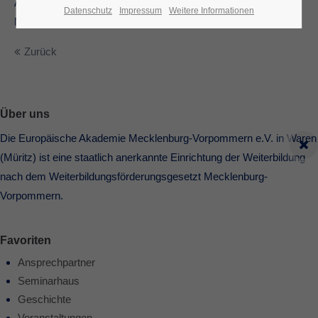
Auswirkung auf die körperliche und seelische Gesundheit für
Datenschutz
Impressum
Weitere Informationen
Menschen jeden Alters und in jeder Lebenslage geeignet ist.
Zurück
Über uns
Die Europäische Akademie Mecklenburg-Vorpommern e.V. in Waren
(Müritz) ist eine staatlich anerkannte Einrichtung der Weiterbildung
nach dem Weiterbildungsförderungsgesetzt Mecklenburg-
Vorpommern.
Favoriten
Ansprechpartner
Seminarhaus
Geschichte
Veranstaltungen