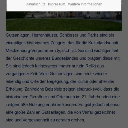
Datenschutz
Impressum
Weitere Informationen
Gutsanlagen, Herrenhäuser, Schlösser und Parks sind ein
einmaliges historisches Zeugnis, das für die Kulturlandschaft
Mecklenburg-Vorpommern typisch ist. Sie sind wichtiger Teil
der Geschichte unseres Bundeslandes und prägten diese mit.
Sie sind jedoch keineswegs immer nur ein Relikt aus
vergangener Zeit. Viele Gutsanlagen sind heute wieder
lebendig und Orte der Begegnung, der Kultur oder aber der
Erholung. Zahlreiche Beispiele zeigen eindrucksvoll, dass die
historischen Gemäuer und Orte auch im 21. Jahrhundert eine
zeitgemäße Nutzung erfahren können. Es gibt jedoch ebenso
eine große Zahl an Gutsanlagen, die von Verfall gezeichnet
sind und Vergessenheit zu geraten drohen.