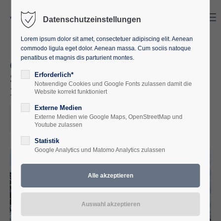
Search
Menu
Datenschutzeinstellungen
Lorem ipsum dolor sit amet, consectetuer adipiscing elit. Aenean
commodo ligula eget dolor. Aenean massa. Cum sociis natoque
penatibus et magnis dis parturient montes.
Gutsanlagen, Herrenhäuser,
Schlösser und Parks 13.10. –
Erforderlich*
Notwendige Cookies und Google Fonts zulassen damit die
15.10.2023
Website korrekt funktioniert
Externe Medien
2023-10-13, 17:00
Externe Medien wie Google Maps, OpenStreetMap und
ORT: EUROPÄISCHE AKADEMIE M-V
Youtube zulassen
Statistik
Google Analytics und Matomo Analytics zulassen