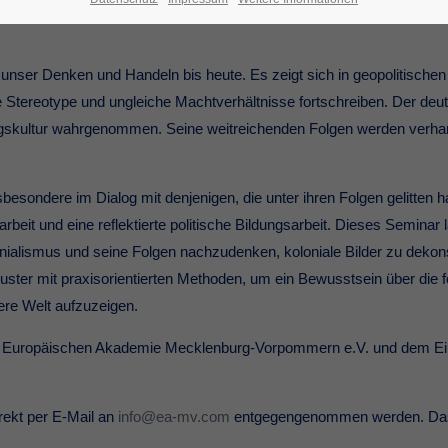
V
t unser Denken und Handeln bis heute. Es zeigt sich in geopolitische
 Stereotype und ungleiche Machtverhältnisse fortschreiben. Der deut
rungskultur wahrgenommen. Seine weitreichenden Folgen werden verharm
sondere im Dialog mit denjenigen, die unter ihren Folgen gelitten hab
t und eine reflektierte politische Bildungsarbeit. Dieses Seminar läd
lonialismus und seine Folgen nachzudenken, koloniale Bilder zu dekon
uster mit praxisorientierten Methoden, um ein Bewusstsein über die
tere Welt aufzuzeigen.
 der Europäischen Akademie Mecklenburg-Vorpommern e.V. und dem
ekt per E-Mail an
info@ea-mv.com
entgegengenommen werden. Das v