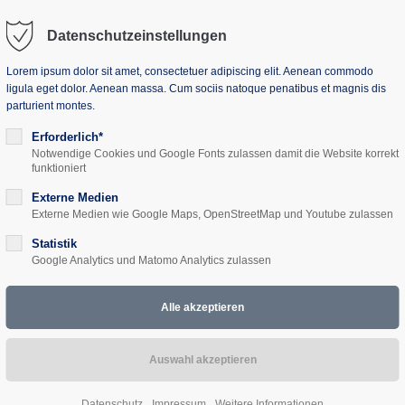
Datenschutzeinstellungen
Lorem ipsum dolor sit amet, consectetuer adipiscing elit. Aenean commodo
ligula eget dolor. Aenean massa. Cum sociis natoque penatibus et magnis dis
parturient montes.
uns
Seminarhaus
Projekte
Aktuelles
Erforderlich*
Notwendige Cookies und Google Fonts zulassen damit die Website korrekt
funktioniert
Externe Medien
Externe Medien wie Google Maps, OpenStreetMap und Youtube zulassen
uitäten & Dekolonial
Statistik
Google Analytics und Matomo Analytics zulassen
eine kritische Bildu
Datenschutz
Impressum
Weitere Informationen