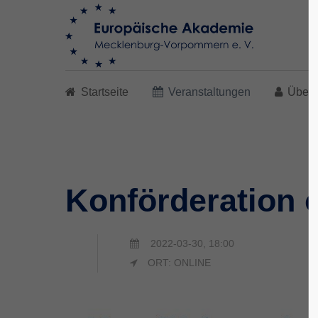
Search
Startseite
Veranstaltungen
Über 
Konförderation o
2022-03-30, 18:00
ORT: ONLINE