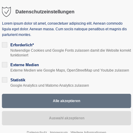
Datenschutzeinstellungen
Lorem ipsum dolor sit amet, consectetuer adipiscing elit. Aenean commodo
ligula eget dolor. Aenean massa. Cum sociis natoque penatibus et magnis dis
parturient montes.
uns
Seminarhaus
Projekte
Aktuelles
Erforderlich*
Notwendige Cookies und Google Fonts zulassen damit die Website korrekt
funktioniert
Externe Medien
Externe Medien wie Google Maps, OpenStreetMap und Youtube zulassen
der Chaos? -Livland 
Statistik
Google Analytics und Matomo Analytics zulassen
Datenschutz
Impressum
Weitere Informationen