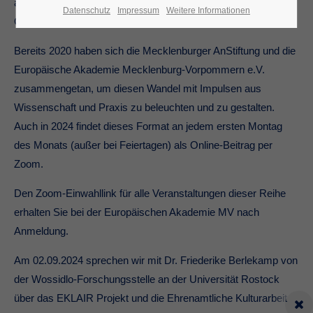
aus der Großstadt. Diese neue Ländlichkeit bietet sowohl
Datenschutz
Impressum
Weitere Informationen
Chancen als auch Herausforderungen.
Bereits 2020 haben sich die Mecklenburger AnStiftung und die
Europäische Akademie Mecklenburg-Vorpommern e.V.
zusammengetan, um diesen Wandel mit Impulsen aus
Wissenschaft und Praxis zu beleuchten und zu gestalten.
Auch in 2024 findet dieses Format an jedem ersten Montag
des Monats (außer bei Feiertagen) als Online-Beitrag per
Zoom.
Den Zoom-Einwahllink für alle Veranstaltungen dieser Reihe
erhalten Sie bei der Europäischen Akademie MV nach
Anmeldung.
Am 02.09.2024 sprechen wir mit Dr. Friederike Berlekamp von
der Wossidlo-Forschungsstelle an der Universität Rostock
über das EKLAIR Projekt und die Ehrenamtliche Kulturarbeit