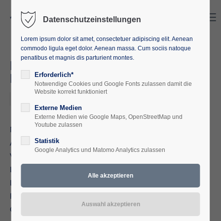
Search
Menu
Datenschutzeinstellungen
Lorem ipsum dolor sit amet, consectetuer adipiscing elit. Aenean
commodo ligula eget dolor. Aenean massa. Cum sociis natoque
penatibus et magnis dis parturient montes.
Neue Ländlichkeit: Aufbrüche -
Ideen - Reflexionen
Erforderlich*
Notwendige Cookies und Google Fonts zulassen damit die
Website korrekt funktioniert
2024-09-02, 18:00–19:15
Externe Medien
Externe Medien wie Google Maps, OpenStreetMap und
Youtube zulassen
Noch vor wenigen Jahren galt das Landleben als
Statistik
Auslaufmodell. Inzwischen ist eine neue Ländlichkeit auf dem
Google Analytics und Matomo Analytics zulassen
Vormarsch: ein Leben in agrarischer Landschaft mit
Lebensformen und Erwerbsmodellen jenseits der
Landwirtschaft. Gerade die Pandemie hat mit neuen digitalen
Formaten das Interesse am ländlichen Wohnen befördert.
Gutes Leben auf dem Land suchen immer mehr Menschen