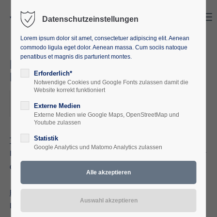
Search
Menu
Datenschutzeinstellungen
Lorem ipsum dolor sit amet, consectetuer adipiscing elit. Aenean
commodo ligula eget dolor. Aenean massa. Cum sociis natoque
penatibus et magnis dis parturient montes.
Neue Ländlichkeit: Aufbrüche -
Ideen - Reflexionen 2025
Erforderlich*
Notwendige Cookies und Google Fonts zulassen damit die
Website korrekt funktioniert
2025-09-15, 18:00–19:30
Externe Medien
ORT: ONLINE
Externe Medien wie Google Maps, OpenStreetMap und
Youtube zulassen
Statistik
Thema:
Zwischen Gemeinschaftssinn und
Google Analytics und Matomo Analytics zulassen
Interessenvertretung - Die LandFrauen als organisierter Akteur
des ländlichen Raums
Referentin:
Ursula Pöhlig, Mitglied des Präsidiums, Deutscher
LandFrauenverband e.V.