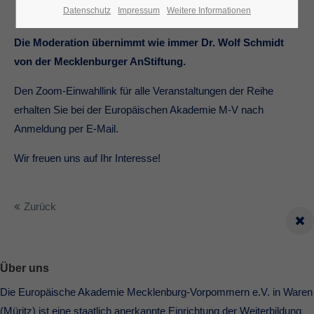
Datenschutz
Impressum
Weitere Informationen
Die Moderation übernimmt wie immer Dr. Wolf Schmidt
von der Mecklenburger AnStiftung.
Den Zoom-Einwahllink für alle Veranstaltungen der Reihe
erhalten Sie bei der Europäischen Akademie M-V nach
Anmeldung per E-Mail.
Wir freuen uns auf Ihr Interesse!
Zurück
Über uns
Die Europäische Akademie Mecklenburg-Vorpommern e.V. in Waren
(Müritz) ist eine staatlich anerkannte Einrichtung der Weiterbildung