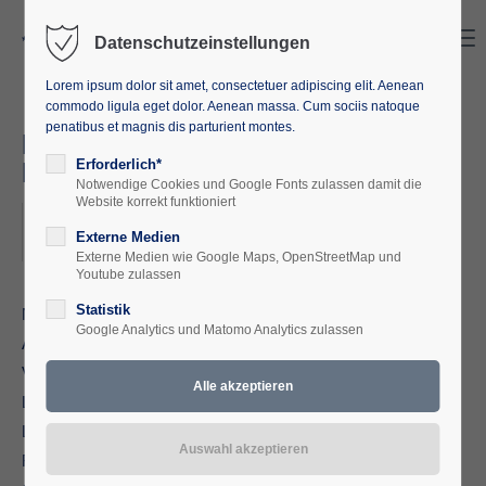
Search
Menu
Datenschutzeinstellungen
Lorem ipsum dolor sit amet, consectetuer adipiscing elit. Aenean
commodo ligula eget dolor. Aenean massa. Cum sociis natoque
penatibus et magnis dis parturient montes.
Neue Ländlichkeit: Aufbrüche -
Ideen - Reflexionen
Erforderlich*
Notwendige Cookies und Google Fonts zulassen damit die
Website korrekt funktioniert
2024-10-07, 18:00–19:15
Externe Medien
ORT: ONLINE
Externe Medien wie Google Maps, OpenStreetMap und
Youtube zulassen
Statistik
Noch vor wenigen Jahren galt das Landleben als
Google Analytics und Matomo Analytics zulassen
Auslaufmodell. Inzwischen ist eine neue Ländlichkeit auf dem
Vormarsch: ein Leben in agrarischer Landschaft mit
Lebensformen und Erwerbsmodellen jenseits der
Landwirtschaft. Gerade die Pandemie hat mit neuen digitalen
Formaten das Interesse am ländlichen Wohnen befördert.