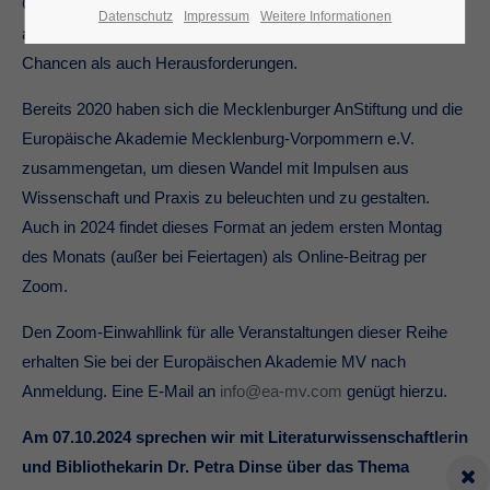
Gutes Leben auf dem Land suchen immer mehr Menschen
Datenschutz
Impressum
Weitere Informationen
aus der Großstadt. Diese neue Ländlichkeit bietet sowohl
Chancen als auch Herausforderungen.
Bereits 2020 haben sich die Mecklenburger AnStiftung und die
Europäische Akademie Mecklenburg-Vorpommern e.V.
zusammengetan, um diesen Wandel mit Impulsen aus
Wissenschaft und Praxis zu beleuchten und zu gestalten.
Auch in 2024 findet dieses Format an jedem ersten Montag
des Monats (außer bei Feiertagen) als Online-Beitrag per
Zoom.
Den Zoom-Einwahllink für alle Veranstaltungen dieser Reihe
erhalten Sie bei der Europäischen Akademie MV nach
Anmeldung. Eine E-Mail an
info@ea-mv.com
genügt hierzu.
Am 07.10.2024 sprechen wir mit Literaturwissenschaftlerin
und Bibliothekarin Dr. Petra Dinse über das Thema