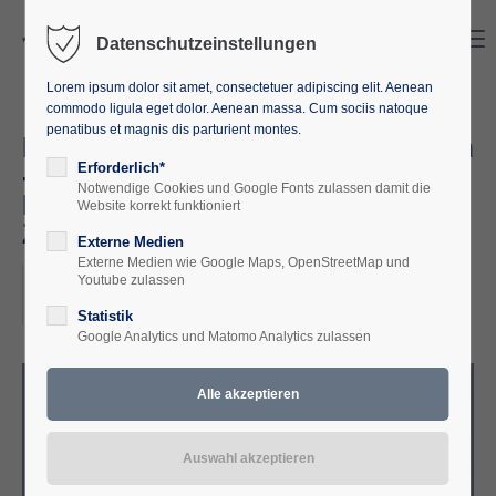
Search
Menu
Datenschutzeinstellungen
Lorem ipsum dolor sit amet, consectetuer adipiscing elit. Aenean
commodo ligula eget dolor. Aenean massa. Cum sociis natoque
penatibus et magnis dis parturient montes.
Megatrends and Future Research
- Vielfältige Perspektiven auf
Erforderlich*
Notwendige Cookies und Google Fonts zulassen damit die
Megatrends und
Website korrekt funktioniert
Zukunftsforschung
Externe Medien
Externe Medien wie Google Maps, OpenStreetMap und
2022-11-15, 18:00
Youtube zulassen
ORT: ONLINE
Statistik
Google Analytics und Matomo Analytics zulassen