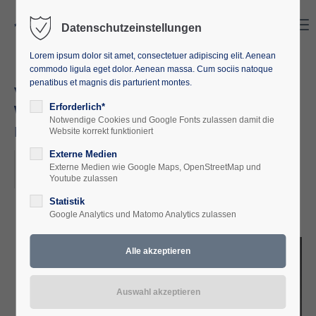
Search
Menu
Datenschutzeinstellungen
Lorem ipsum dolor sit amet, consectetuer adipiscing elit. Aenean
commodo ligula eget dolor. Aenean massa. Cum sociis natoque
penatibus et magnis dis parturient montes.
Von Wassern, Wünschen und
Wölfen - Ein literarisch
Erforderlich*
Notwendige Cookies und Google Fonts zulassen damit die
musikalischer Abend
Website korrekt funktioniert
Externe Medien
2025-03-14, 20:00
Externe Medien wie Google Maps, OpenStreetMap und
ORT: EUROPÄISCHE AKADEMIE M-V
Youtube zulassen
Statistik
Google Analytics und Matomo Analytics zulassen