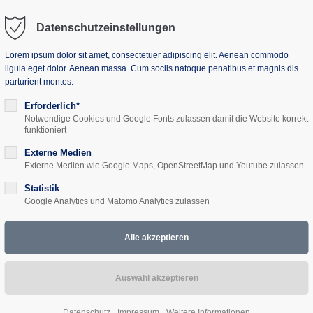
Datenschutzeinstellungen
Lorem ipsum dolor sit amet, consectetuer adipiscing elit. Aenean commodo
ligula eget dolor. Aenean massa. Cum sociis natoque penatibus et magnis dis
parturient montes.
uns
Seminarhaus
Projekte
Aktuelles
Erforderlich*
Notwendige Cookies und Google Fonts zulassen damit die Website korrekt
funktioniert
Externe Medien
Externe Medien wie Google Maps, OpenStreetMap und Youtube zulassen
ie EU neben den USA
Statistik
Google Analytics und Matomo Analytics zulassen
Datenschutz
Impressum
Weitere Informationen