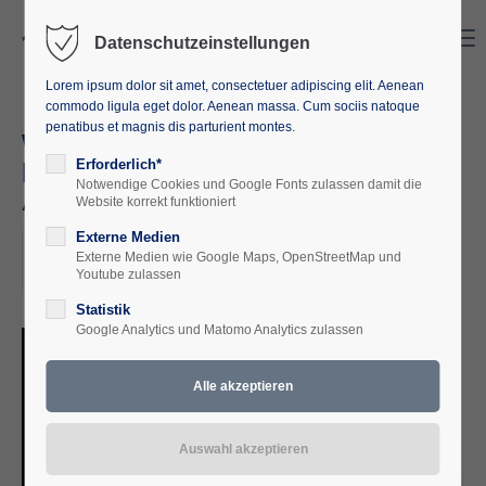
Search
Menu
Datenschutzeinstellungen
Lorem ipsum dolor sit amet, consectetuer adipiscing elit. Aenean
commodo ligula eget dolor. Aenean massa. Cum sociis natoque
penatibus et magnis dis parturient montes.
Wie weiter in Afghanistan? Die
Lehren aus dem
Erforderlich*
Notwendige Cookies und Google Fonts zulassen damit die
Afghanistaneinsatz
Website korrekt funktioniert
Externe Medien
2022-04-12, 10:00
Externe Medien wie Google Maps, OpenStreetMap und
ORT: EUROPÄISCHE AKADEMIE M-V E. V.
Youtube zulassen
Statistik
Google Analytics und Matomo Analytics zulassen