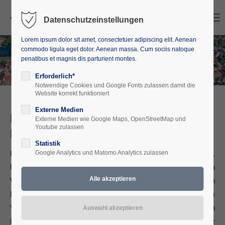
Search
Menu
Datenschutzeinstellungen
Lorem ipsum dolor sit amet, consectetuer adipiscing elit. Aenean
commodo ligula eget dolor. Aenean massa. Cum sociis natoque
penatibus et magnis dis parturient montes.
Erforderlich*
Notwendige Cookies und Google Fonts zulassen damit die
Website korrekt funktioniert
Externe Medien
Der Verein Europäische Akademie
Externe Medien wie Google Maps, OpenStreetMap und
Youtube zulassen
Mecklenburg-Vorpommern
Statistik
Die Europäische Akademie Mecklenburg-Vorpommern e.V.
Google Analytics und Matomo Analytics zulassen
hat sich zum Ziel gesetzt, mit ihrem breiten Angebot an
Weiterbildungsveranstaltungen in der politischen
Erwachsenenbildung im Land Mecklenburg-Vorpommern zum
Verständnis für unseren freiheitlich-demokratischen
Rechtsstaat in einem gemeinsamen Europa beizutragen. Der