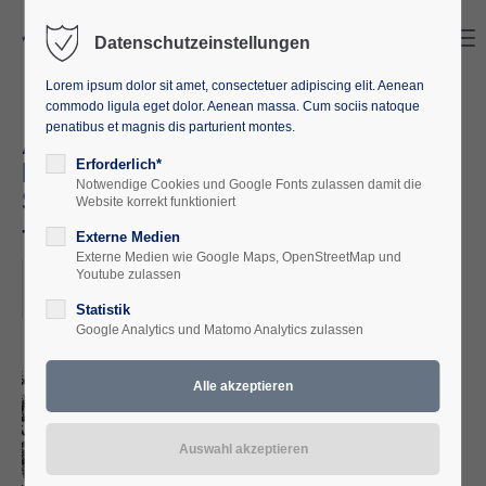
Search
Menu
Datenschutzeinstellungen
Lorem ipsum dolor sit amet, consectetuer adipiscing elit. Aenean
commodo ligula eget dolor. Aenean massa. Cum sociis natoque
penatibus et magnis dis parturient montes.
Adeliges Leben und seine
Hinterlassenschaften
Erforderlich*
Notwendige Cookies und Google Fonts zulassen damit die
Studienfahrt ins Baltikum 10.06.
Website korrekt funktioniert
– 16.06.2023
Externe Medien
Externe Medien wie Google Maps, OpenStreetMap und
2023-06-10
Youtube zulassen
ORT: RIGA/LETTLAND-TALLIN/ESTLAND
Statistik
Google Analytics und Matomo Analytics zulassen