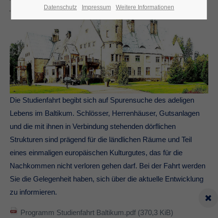
Datenschutz
Impressum
Weitere Informationen
Die Studienfahrt begibt sich auf Spurensuche des adeligen
Lebens im Baltikum. Schlösser, Herrenhäuser, Gutsanlagen
und die mit ihnen in Verbindung stehenden dörflichen
Strukturen sind prägend für die ländlichen Räume und Teil
eines einmaligen europäischen Kulturgutes, das für die
Nachkommen nicht verloren gehen darf. Bei der Fahrt werden
Sie die Gelegenheit haben, sich über die aktuelle Entwicklung
zu informieren.
Programm Studienfahrt Baltikum.pdf
(370,3 KiB)