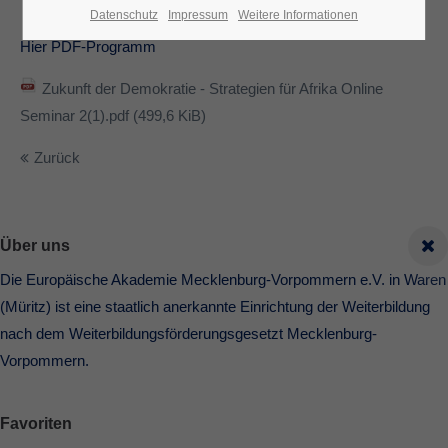
Datenschutz
Impressum
Weitere Informationen
Hier PDF-Programm
Zukunft der Demokratie - Strategien für Afrika Online
Seminar 2(1).pdf
(499,6 KiB)
Zurück
Über uns
Die Europäische Akademie Mecklenburg-Vorpommern e.V. in Waren
(Müritz) ist eine staatlich anerkannte Einrichtung der Weiterbildung
nach dem Weiterbildungsförderungsgesetzt Mecklenburg-
Vorpommern.
Favoriten