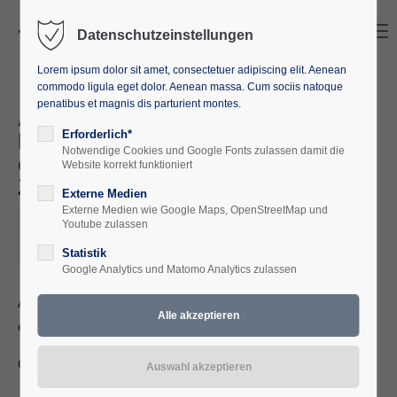
Search
Menu
Datenschutzeinstellungen
Lorem ipsum dolor sit amet, consectetuer adipiscing elit. Aenean
commodo ligula eget dolor. Aenean massa. Cum sociis natoque
penatibus et magnis dis parturient montes.
Afrika, die Zukunft der
Demokratie, Globalisierung und
Erforderlich*
Notwendige Cookies und Google Fonts zulassen damit die
die Hoffnung auf eine bessere
Website korrekt funktioniert
Zukunft
Externe Medien
Externe Medien wie Google Maps, OpenStreetMap und
2021-09-18
Youtube zulassen
ORT: ZOOM
Statistik
Google Analytics und Matomo Analytics zulassen
Aus europäischer Sicht ist Afrika – unser Nachbarkontinent –
ein wichtiges Ziel entwicklungspolitischen Engagements.
Chancen, Probleme und Perspektiven.