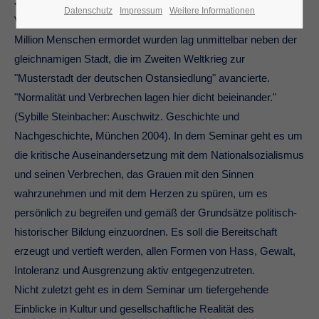
Juden geworden. Das größte Konzentrations- und
Datenschutz
Impressum
Weitere Informationen
Vernichtungslager des Dritten Reiches, in dem mehr als eine
Million Menschen ermordet wurden lag unmittelbar neben der
gleichnamigen Stadt, die im Zweiten Weltkrieg zur
"Musterstadt der deutschen Ostansiedlung" avancierte.
"Normalität und Verbrechen lagen hier dicht beieinander."
(Sybille Steinbacher: Auschwitz. Geschichte und
Nachgeschichte, München 2004). In dem Seminar geht es um
die kritische Auseinandersetzung mit dem Nationalsozialismus
und seinen Verbrechen, das Grauen mit den Sinnen
wahrzunehmen und mit dem Herzen zu spüren, um es
persönlich zu begreifen und gemäß der Grundsätze politisch-
historischer Bildung einzuordnen. Es soll die Bereitschaft
erzeugt und vertieft werden, allen Formen von Hass, Gewalt,
Intoleranz und Ausgrenzung aktiv entgegenzutreten.
Nicht zuletzt geht es in dem Seminar um tiefergehende
Einblicke in Kultur und gesellschaftliche Realität des