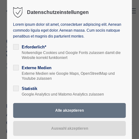
Search
Menu
Datenschutzeinstellungen
Lorem ipsum dolor sit amet, consectetuer adipiscing elit. Aenean
commodo ligula eget dolor. Aenean massa. Cum sociis natoque
penatibus et magnis dis parturient montes.
Gedenkstättenfahrt Für die
Zukunft zurück in die
Erforderlich*
Notwendige Cookies und Google Fonts zulassen damit die
Vergangenheit 10.06. –
Website korrekt funktioniert
15.06.2023
Externe Medien
Externe Medien wie Google Maps, OpenStreetMap und
2023-06-10
Youtube zulassen
ORT: AUSCHWITZ/POLEN
Statistik
Google Analytics und Matomo Analytics zulassen
Das Seminar fokussiert sich auf die Geschichte von
Auschwitz und den Holocaust sowie die
Geschichtsschreibung in Polen und in Deutschland. Auschwitz
ist zum Synonym für den Massenmord an den europäischen