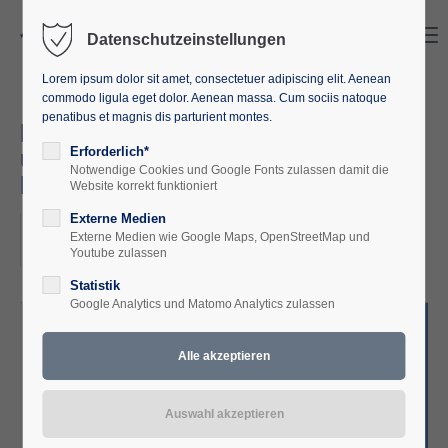
Search
Menu
Datenschutzeinstellungen
Lorem ipsum dolor sit amet, consectetuer adipiscing elit. Aenean
commodo ligula eget dolor. Aenean massa. Cum sociis natoque
penatibus et magnis dis parturient montes.
Klöster, Pastorate, Universität
und Meer - Begegnungsreise in
Erforderlich*
Notwendige Cookies und Google Fonts zulassen damit die
Estland (25.08. - 31.08.2026)
Website korrekt funktioniert
Externe Medien
2026-08-25–2026-08-31
Externe Medien wie Google Maps, OpenStreetMap und
ORT: ESTLAND
Youtube zulassen
Statistik
Google Analytics und Matomo Analytics zulassen