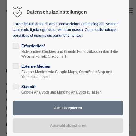
Search
Menu
Datenschutzeinstellungen
Lorem ipsum dolor sit amet, consectetuer adipiscing elit. Aenean
commodo ligula eget dolor. Aenean massa. Cum sociis natoque
penatibus et magnis dis parturient montes.
2024-04-12 16:03
von
Europäische Akademie M-V
Erforderlich*
(Kommentare: 0)
Notwendige Cookies und Google Fonts zulassen damit die
Website korrekt funktioniert
Externe Medien
Hoher Besuch in Waren (Müritz)
Externe Medien wie Google Maps, OpenStreetMap und
Youtube zulassen
Am 12. April reisten der US-Generalkonsul für
Statistik
Norddeutschland, Jason Chue, und die
Google Analytics und Matomo Analytics zulassen
Öffentlichkeitsbeauftrage des US-Generalkonsulats in
Hamburg, Deborah Steinborn, für einen Kurzbesuch nach
Waren (Müritz). Was war passiert und wie kam es dazu? Die
beiden Diplomaten waren als Ehrengäste an der Europäischen
Akademie M-V in Waren (Müritz) eingeladen. Vom 12.-14. April