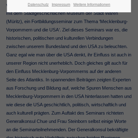
veranstaltete die Europäische Akademie M-V in Kooperation
Datenschutz
Impressum
Weitere Informationen
mit dem Stadtgeschichtlichen Museum der Stadt Waren
(Müritz), ein Fortbildungsseminar zum Thema ‘Mecklenburg-
Vorpommern und die USA‘. Ziel dieses Seminars war es, die
historischen, politischen und kulturellen Verbindungen
zwischen unserem Bundesland und den USA zu beleuchten.
Ganz egal wie man über die USA denkt, ihr Einfluss ist auch in
unserer Region nicht unerheblich. Doch gleiches gilt auch für
den Einfluss Mecklenburg-Vorpommerns auf der anderen
Seite des Atlantiks. In spannenden Beiträgen zeigten Experten
aus Forschung und Bildung auf, welche Spuren Menschen aus
Mecklenburg-Vorpommern in den USA hinterlassen hatten und
wie diese die USA geschichtlich, politisch, wirtschaftlich und
auch kulturell prägten. Zum Auftakt des Seminars richteten
Generalkonsul Chue und Frau Steinborn selbst einige Worte
an die Seminarteilnehmenden. Der Generalkonsul bekräftigte
das historisch gute Verhältnis zwischen beiden Regionen,