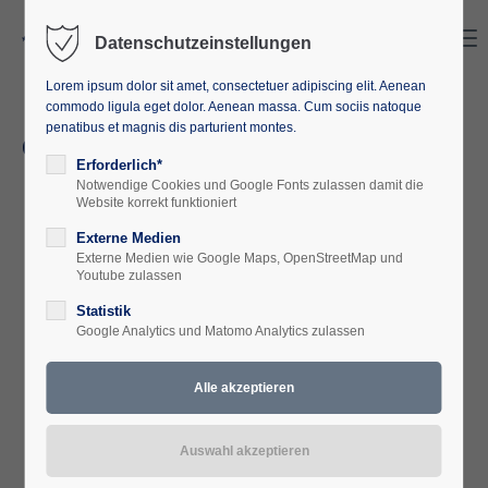
Search
Menu
Datenschutzeinstellungen
Lorem ipsum dolor sit amet, consectetuer adipiscing elit. Aenean
commodo ligula eget dolor. Aenean massa. Cum sociis natoque
penatibus et magnis dis parturient montes.
Geplante Veranstaltungen
Erforderlich*
Notwendige Cookies und Google Fonts zulassen damit die
Website korrekt funktioniert
20
Externe Medien
AUG
2026
Externe Medien wie Google Maps, OpenStreetMap und
Youtube zulassen
Statistik
Google Analytics und Matomo Analytics zulassen