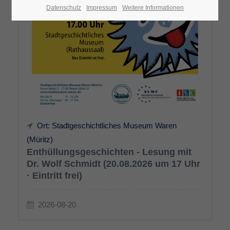
Datenschutz
Impressum
Weitere Informationen
Ort: Stadtgeschichtliches Museum Waren
(Müritz)
Enthüllungsgeschichten - Lesung mit
Dr. Wolf Schmidt (20.08.2026 um 17 Uhr
· Eintritt frei)
2026-08-20