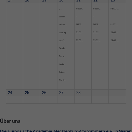
17
18
19
20
21
22
23
„…
FELDENKRAIS
FELDENKRAIS
FELDENKRAIS
denen
-
-
-
mitzuwirken
METHODE
METHODE
METHODE
versagt
21.02. -
21.02. -
21.02. -
war.“:
23.02.2025
23.02.2025
23.02.2025
Ostdeutsche
Demokraten
in der
frühen
Nachkriegszeit
24
25
26
27
28
Über uns
Die Europäische Akademie Mecklenburg-Vorpommern e.V. in Waren