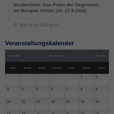
Studienfahrt: Das Polen der Gegenwart
am Beispiel Stettin (24.-27.9.2026)
2026-09-24–2026-09-27
Veranstaltungskalender
< Januar 2025
Februar 2025
März 2025 >
Mo
ntag
Di
enstag
Mi
ttwoch
Do
nnerstag
Fr
eitag
Sa
mstag
So
nntag
1
2
3
4
5
6
7
8
9
10
11
12
13
14
15
16