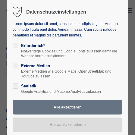
Search
Menu
Datenschutzeinstellungen
Lorem ipsum dolor sit amet, consectetuer adipiscing elit. Aenean
commodo ligula eget dolor. Aenean massa. Cum sociis natoque
penatibus et magnis dis parturient montes.
„Des Menschen Seele gleicht
dem Wasser“: Literarische
Erforderlich*
Notwendige Cookies und Google Fonts zulassen damit die
Diskussion als demokratisches
Website korrekt funktioniert
Element im ländlichen Raum
Externe Medien
14.03. - 16.03.2025
Externe Medien wie Google Maps, OpenStreetMap und
Youtube zulassen
2025-03-14–2025-03-16
Statistik
Google Analytics und Matomo Analytics zulassen
ORT: EUROPÄISCHE AKADEMIE M-V
Das Element Wasser ist seit Beginn der Menschheit ein
essentieller Faktor. Es ist nicht nur Lebensspender, sondern
es hat durch seine Erscheinungsvielfalt, seinen Kreislauf und