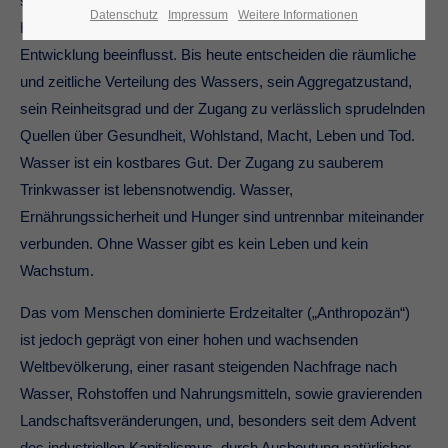
seine ambivalente Kraft die Menschen beeindruckt, ihr
Datenschutz
Impressum
Weitere Informationen
Handeln geprägt und ganze Gesellschaften in ihrer
Entwicklung beeinflusst. Bis heute entscheiden die räumliche
und zeitliche Verteilung des Wassers, sein Aggregatzustand,
sein Reinheitsgrad und der Zugang zu verlässlich sprudelnden
Quellen über Gesundheit, Wohlstand, Macht, Leben und Tod.
Wasser ist ein kostbares Gut. Der Zugang zu sauberem
Trinkwasser ist lebensnotwendig. Wasser,
Ernährungssicherheit und Hunger sind untrennbar miteinander
verbunden. Ohne Wasser gibt es kein Leben und kein
Wachstum.
Das vom Menschen dominierte Erdzeitalter („Anthropozän“)
ist jedoch geprägt von einer hohen und wachsenden
Weltbevölkerung, einer rasant steigenden Nachfrage nach
Wasser, Rohstoffen und Nahrungsmitteln, sowie gravierenden
Landschaftsveränderungen, und, besonders seit dem Advent
des industriellen Kapitalismus, durch Ausbeutung natürlicher