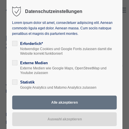
Search
Menu
Datenschutzeinstellungen
Lorem ipsum dolor sit amet, consectetuer adipiscing elit. Aenean
commodo ligula eget dolor. Aenean massa. Cum sociis natoque
penatibus et magnis dis parturient montes.
FELDENKRAIS - METHODE
29.08. - 31.08.2025
Erforderlich*
Notwendige Cookies und Google Fonts zulassen damit die
Website korrekt funktioniert
2025-08-29 18:00–2025-08-31 12:00
Externe Medien
ORT: EUROPÄISCHE AKADEMIE M-V, WAREN (MÜRITZ)
Externe Medien wie Google Maps, OpenStreetMap und
Youtube zulassen
Statistik
„Was mich interessiert, sind nicht bewegliche Körper, sondern
Google Analytics und Matomo Analytics zulassen
bewegliche Gehirne.“ – Moshe Feldenkrais
Das Gesamtwohlbefinden verbessern.
Dank der Feldenkrais-Methode, die mit ihrer positiven