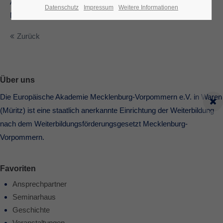
Auswirkung auf die körperliche und seelische Gesundheit für
Datenschutz
Impressum
Weitere Informationen
Menschen jeden Alters und in jeder Lebenslage geeignet ist.
Zurück
Über uns
Die Europäische Akademie Mecklenburg-Vorpommern e.V. in Waren
(Müritz) ist eine staatlich anerkannte Einrichtung der Weiterbildung
nach dem Weiterbildungsförderungsgesetzt Mecklenburg-
Vorpommern.
Favoriten
Ansprechpartner
Seminarhaus
Geschichte
Veranstaltungen