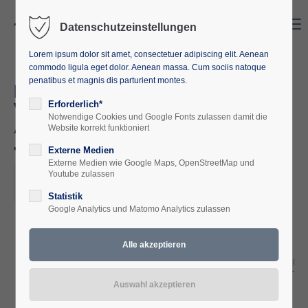
Search
Menu
Datenschutzeinstellungen
Lorem ipsum dolor sit amet, consectetuer adipiscing elit. Aenean
commodo ligula eget dolor. Aenean massa. Cum sociis natoque
penatibus et magnis dis parturient montes.
Für die Zukunft zurück in die
Vergangenheit - Exkursion nach
Erforderlich*
Notwendige Cookies und Google Fonts zulassen damit die
Auschwitz / Krakau (01. - 05.
Website korrekt funktioniert
Juni, 2026)
Externe Medien
Externe Medien wie Google Maps, OpenStreetMap und
2026-06-01–2026-06-05
Youtube zulassen
ORT: AUSCHWITZ / KRAKAU
Statistik
Google Analytics und Matomo Analytics zulassen