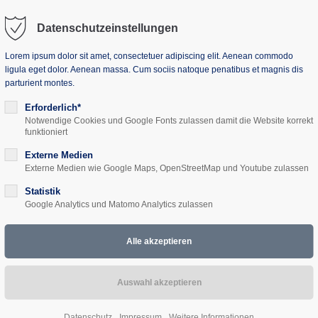
Datenschutzeinstellungen
Lorem ipsum dolor sit amet, consectetuer adipiscing elit. Aenean commodo
ligula eget dolor. Aenean massa. Cum sociis natoque penatibus et magnis dis
parturient montes.
uns
Seminarhaus
Projekte
Aktuelles
Erforderlich*
Notwendige Cookies und Google Fonts zulassen damit die Website korrekt
funktioniert
Externe Medien
Externe Medien wie Google Maps, OpenStreetMap und Youtube zulassen
Statistik
 (Müritz)
Google Analytics und Matomo Analytics zulassen
hen Akademie Mecklenburg-Vorpommern.
 Gehminuten vom Kölpinsee entfernt, direkt am Radweg Berlin-Kope
 Raum für Tagungen und Übernachtungen in entspannter Atmosphäre 
aler Ausgangpunkt zur Erkundung der Region.
Datenschutz
Impressum
Weitere Informationen